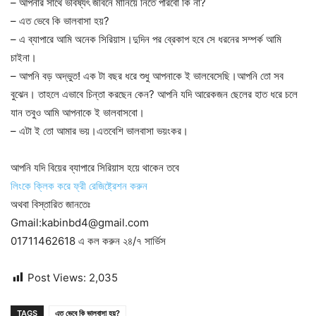
– আপনার সাথে ভবিষ্যৎ জীবনে মানিয়ে নিতে পারবো কি না?
– এত ভেবে কি ভালবাসা হয়?
– এ ব্যাপারে আমি অনেক সিরিয়াস।দুদিন পর ব্রেকাপ হবে সে ধরনের সম্পর্ক আমি
চাইনা।
– আপনি বড় অদ্ভুত! এক টা বছর ধরে শুধু আপনাকে ই ভালবেসেছি।আপনি তো সব
বুঝেন। তাহলে এভাবে চিন্তা করছেন কেন? আপনি যদি আরেকজন ছেলের হাত ধরে চলে
যান তবুও আমি আপনাকে ই ভালবাসবো।
– এটা ই তো আমার ভয়।এতবেশি ভালবাসা ভয়ংকর।
আপনি যদি বিয়ের ব্যাপারে সিরিয়াস হয়ে থাকেন তবে
লিংকে ক্লিক করে ফ্রী রেজিষ্ট্রেশন করুন
অথবা বিস্তারিত জানতেঃ
Gmail:kabinbd4@gmail.com
01711462618 এ কল করুন ২৪/৭ সার্ভিস
Post Views:
2,035
TAGS
এত ভেবে কি ভালবাসা হয়?