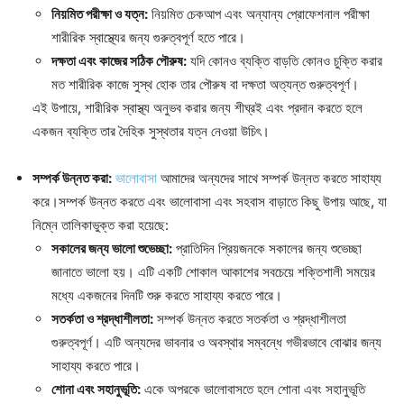
নিয়মিত পরীক্ষা ও যত্ন:
নিয়মিত চেকআপ এবং অন্যান্য প্রোফেশনাল পরীক্ষা
শারীরিক স্বাস্থ্যের জন্য গুরুত্বপূর্ণ হতে পারে।
দক্ষতা এবং কাজের সঠিক পৌরুষ:
যদি কোনও ব্যক্তি বাড়তি কোনও চুক্তি করার
মত শারীরিক কাজে সুস্থ হোক তার পৌরুষ বা দক্ষতা অত্যন্ত গুরুত্বপূর্ণ।
এই উপায়ে, শারীরিক স্বাস্থ্য অনুভব করার জন্য শীঘ্রই এবং প্রদান করতে হলে
একজন ব্যক্তি তার দৈহিক সুস্থতার যত্ন নেওয়া উচিৎ।
সম্পর্ক উন্নত করা:
ভালোবাসা
আমাদের অন্যদের সাথে সম্পর্ক উন্নত করতে সাহায্য
করে।সম্পর্ক উন্নত করতে এবং ভালোবাসা এবং সহবাস বাড়াতে কিছু উপায় আছে, যা
নিম্নে তালিকাভুক্ত করা হয়েছে:
সকালের জন্য ভালো শুভেচ্ছা:
প্রাতিদিন প্রিয়জনকে সকালের জন্য শুভেচ্ছা
জানাতে ভালো হয়। এটি একটি শোকাল আকাশের সবচেয়ে শক্তিশালী সময়ের
মধ্যে একজনের দিনটি শুরু করতে সাহায্য করতে পারে।
সতর্কতা ও শ্রদ্ধাশীলতা:
সম্পর্ক উন্নত করতে সতর্কতা ও শ্রদ্ধাশীলতা
গুরুত্বপূর্ণ। এটি অন্যদের ভাবনার ও অবস্থার সম্বন্ধে গভীরভাবে বোঝার জন্য
সাহায্য করতে পারে।
শোনা এবং সহানুভূতি:
একে অপরকে ভালোবাসতে হলে শোনা এবং সহানুভূতি