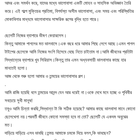
আদর এবং সমর্থন করে, যাদের মধ্যে ভালোবাসা একটি মোহন ও সাহসিক অভিজ্ঞান তৈরি
করে। এই গল্পে মুক্তিচর প্রতিমা, বিপর্যস্ত অসীম ভালোবাসা, এবং সময় এবং পরিস্থিতির
মোকাবিলার মাধ্যমে ভালোবাসার সাক্ষরিক রূপের বৃদ্ধি হতে পারে।
ছেলেটি নিজের ব্যাপারে ভীষণ কেয়ারলেস।
কিন্তু আমাকে পাগলের মত ভালবাসে।এক বছর ধরে আমার পিছে লেগে আছে।এমন পাগল
টাইপের ছেলেকে আমি নিজের সংগি হিসেবে বেছে নিতে চাইতাম না।আমি জীবনের প্রতিটা
সিদ্ধান্তের ব্যাপারে খুব সিরিয়াস।কিন্তু তার এমন অধ্যবসায়ী ভালবাসার কাছে হার
মানতেই হলো।
আজ থেকে শুরু হলো আমার ও তন্ময়ের ভালোবাসার গল্প।
.
আমি রাজি হয়েছি বলে তন্ময়ের আনন্দ যেন আর ধরেই না।ওকে দেখে মনে হচ্ছে ও পৃথিবীর
সবচেয়ে সুখী মানুষ!
তবুও আমি চিন্তা করছি,সিদ্ধান্ত টা কি সঠিক হয়েছে? আমার কাছে ভালবাসা মানে কোনো
ছেলেখেলা নয়।পরবর্তী জীবনে কোনো সমস্যা হবে না তো? ছেলেটি যে একদম অবুঝের
মত।
দাড়িয়ে দাড়িয়ে এসব ভাবছি।তন্ময় আমাকে চমকে দিয়ে বলল,কি ভাবছেন?